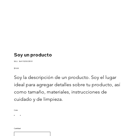
Soy un producto
SKU
SKU:
364115376135191
364115376135191
Precio
$10.00
Soy la descripción de un producto. Soy el lugar 
ideal para agregar detalles sobre tu producto, así 
como tamaño, materiales, instrucciones de 
cuidado y de limpieza.
Color
Cantidad