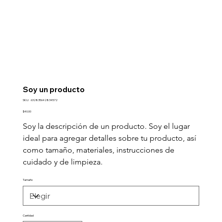
Soy un producto
SKU
SKU:
632835642834572
632835642834572
Precio
$40.00
Soy la descripción de un producto. Soy el lugar 
ideal para agregar detalles sobre tu producto, así 
como tamaño, materiales, instrucciones de 
cuidado y de limpieza.
Tamaño
Cantidad